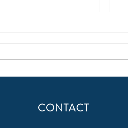
Mise à jour de Trapèze Élève
Trapè
2024 - Optimisez la composition
2023
de vos groupes d'élèves !
Nous sommes ravis de vous
Nous 
annoncer que nous avons
nouve
effectué une mise à jour de
École
Trapèze Élève 2024, la dernière
plate
version de notre outil...
autom
CONTACT