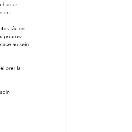
à chaque 
ement.
ntes tâches 
s pourrez 
icace au sein 
liorer la 
soin 